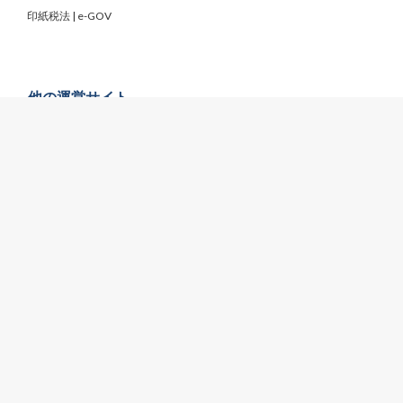
印紙税法 | e-GOV
他の運営サイト
公務員採用試験・求人「公務in」
ハローワーク看護師求人